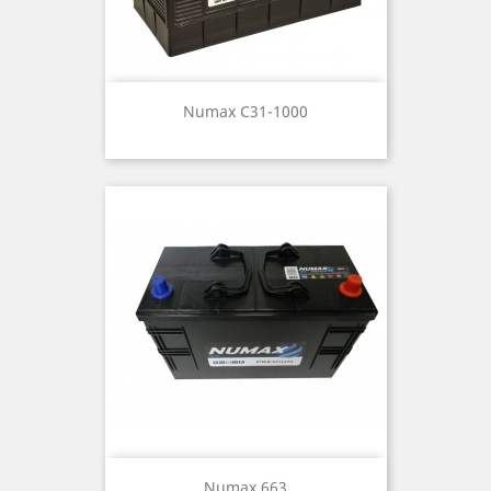
Numax C31-1000
Numax 663