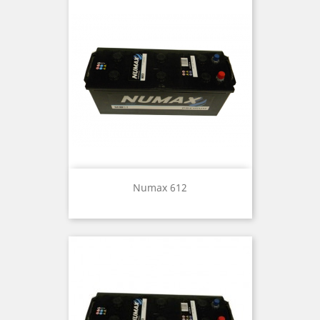
Numax 612