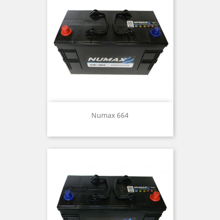
Numax 664