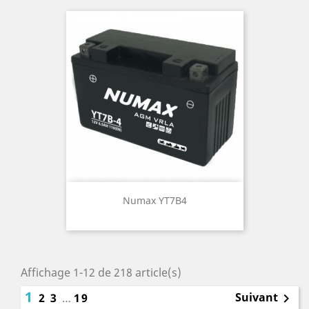
Numax YT7B4
Affichage 1-12 de 218 article(s)
1
Suivant
2
3
…
19
