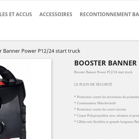
LES ET ACCUS
ACCESSOIRES
RECONTIONNEMENT BA
r Banner Power P12/24 start truck
BOOSTER BANNER 
Booster Banner Power P12/24 start truck
LE PLEIN DE SÉCURITÉ
* Protection contre les inversions de polarités
* Commutateur Marche/arrêt
* Protection contre les court-circuits
* Coque Polypropylène avec aération et prote
* Câbles très flexibles et grande longueur B