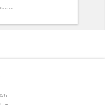
40m de long
y
0519
d.com