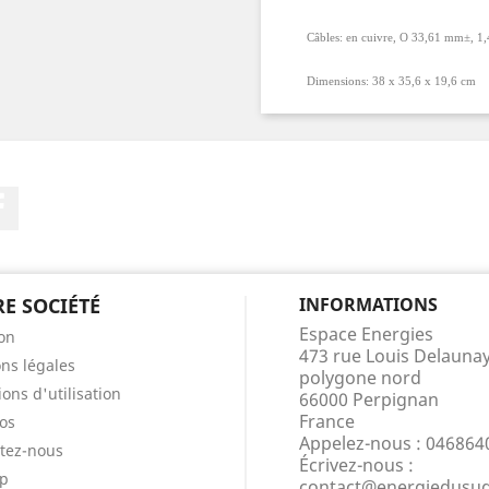
Câbles: en cuivre, O 33,61 mm±, 1,
Dimensions: 38 x 35,6 x 19,6 cm
Facebook
E SOCIÉTÉ
INFORMATIONS
Espace Energies
son
473 rue Louis Delauna
ns légales
polygone nord
ons d'utilisation
66000 Perpignan
France
os
Appelez-nous :
046864
tez-nous
Écrivez-nous :
ap
contact@energiedusu