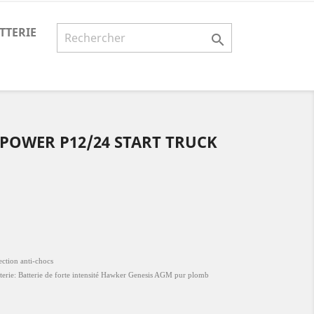
TTERIE

POWER P12/24 START TRUCK
ction anti-chocs
atterie: Batterie de forte intensité Hawker Genesis AGM pur plomb