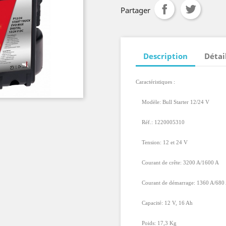
Partager
Description
Détai
Caractéristiques :
Modèle: Bull Starter 12/24 V
Réf.: 1220005310
Tension: 12 et 24 V
Courant de crête: 3200 A/1600 A
Courant de démarrage: 1360 A/680
Capacité: 12 V, 16 Ah
Poids: 17,3 Kg